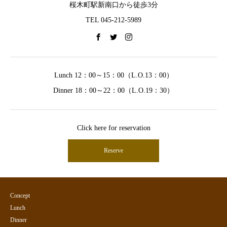
桜木町駅新南口から徒歩3分
TEL 045-212-5989
Lunch 12：00～15：00（L.O.13：00）
Dinner 18：00～22：00（L.O.19：30）
Click here for reservation
Reserve
Concept
Lunch
Dinner